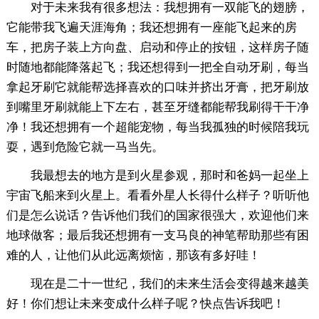
对于未来我有很多想法：我想拥有一双能飞的翅膀，
它能带我飞遍天涯海角；我还想拥有一座能飞起来的房
车，把房子装上方向盘、启动和停止的按钮，这样房子随
时随地都能降落起飞；我还想得到一把全自动牙刷，每当
拿起牙刷它就能帮选择喜欢的口味并挤出牙膏，把牙刷放
到嘴里牙刷就能上下左右，甚至牙缝都能帮我刷得干干净
净！我还想拥有一个超能宠物，每当我孤独的时候陪我玩
耍，遇到危险它就一马当先。
我最想去的地方是到火星参观，那时和爸妈一起坐上
宇宙飞船来到火星上。看看外星人长得什么样子？听听他
们是怎么说话？告诉他们我们的国家很强大，欢迎他们来
地球做客；最后我还想拥有一支马良的神笔帮助那些有困
难的人，让他们从此远离烦恼，那该有多好哇！
现在是二十一世纪，我们的未来生活会变得越来越美
好！你们想让未来变成什么样子呢？快点告诉我吧！