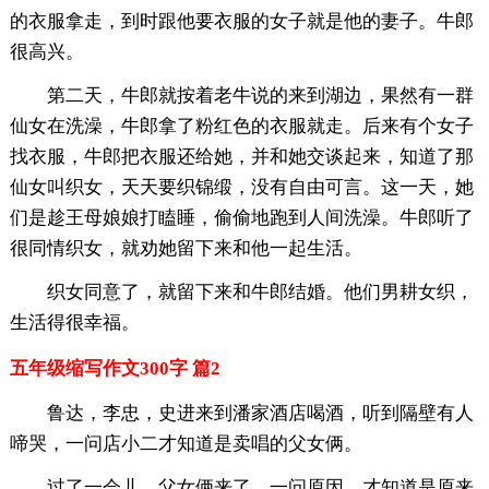
的衣服拿走，到时跟他要衣服的女子就是他的妻子。牛郎
很高兴。
第二天，牛郎就按着老牛说的来到湖边，果然有一群
仙女在洗澡，牛郎拿了粉红色的衣服就走。后来有个女子
找衣服，牛郎把衣服还给她，并和她交谈起来，知道了那
仙女叫织女，天天要织锦缎，没有自由可言。这一天，她
们是趁王母娘娘打瞌睡，偷偷地跑到人间洗澡。牛郎听了
很同情织女，就劝她留下来和他一起生活。
织女同意了，就留下来和牛郎结婚。他们男耕女织，
生活得很幸福。
五年级缩写作文300字 篇2
鲁达，李忠，史进来到潘家酒店喝酒，听到隔壁有人
啼哭，一问店小二才知道是卖唱的父女俩。
过了一会儿，父女俩来了，一问原因，才知道是原来