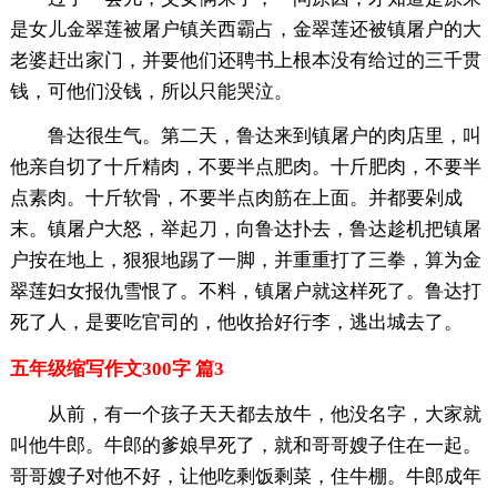
是女儿金翠莲被屠户镇关西霸占，金翠莲还被镇屠户的大
老婆赶出家门，并要他们还聘书上根本没有给过的三千贯
钱，可他们没钱，所以只能哭泣。
鲁达很生气。第二天，鲁达来到镇屠户的肉店里，叫
他亲自切了十斤精肉，不要半点肥肉。十斤肥肉，不要半
点素肉。十斤软骨，不要半点肉筋在上面。并都要剁成
末。镇屠户大怒，举起刀，向鲁达扑去，鲁达趁机把镇屠
户按在地上，狠狠地踢了一脚，并重重打了三拳，算为金
翠莲妇女报仇雪恨了。不料，镇屠户就这样死了。鲁达打
死了人，是要吃官司的，他收拾好行李，逃出城去了。
五年级缩写作文300字 篇3
从前，有一个孩子天天都去放牛，他没名字，大家就
叫他牛郎。牛郎的爹娘早死了，就和哥哥嫂子住在一起。
哥哥嫂子对他不好，让他吃剩饭剩菜，住牛棚。牛郎成年