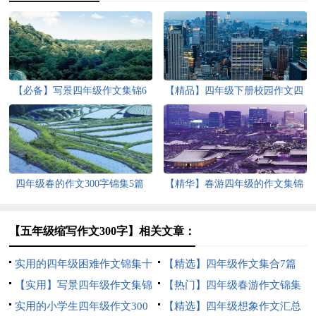
【必备】写景四年级作文集锦6
【精品】四年级下册校园作文四
篇
篇
四年级春的作文300字锦集5篇
【精华】春游四年级的作文集锦
5篇
【五年级缩写作文300字】相关文章：
实用的四年级困难作文锦集十
【精选】四年级作文集合7篇
篇
【实用】写景四年级作文集锦
【热门】四年级春游作文锦集
5篇
实用的小学生四年级作文300
十篇
【精选】四年级想象作文汇总