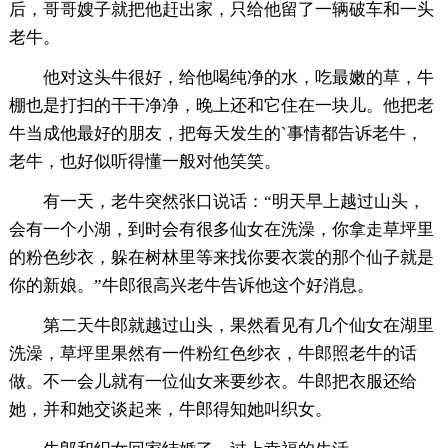
后，哥哥嫂子就把他赶出家，只给他留了一辆破车和一头
老牛。
他对这头牛很好，给他喝纯净的水，吃最嫩的草，牛
棚也是打扫的干干净净，晚上还和它住在一块儿。他把老
牛当成他最好的朋友，把每天发生的`事情都告诉老牛，
老牛，也好似听得懂一般对他笑笑。
有一天，老牛突然张口说话：“明天早上越过山头，
会有一个小湖，到时会有很多仙女在洗澡，你拿走草坪里
的粉色纱衣，躲在树林里等来找你要衣裳的那个仙子就是
你的新娘。”牛郎很高兴老牛告诉他这个好消息。
第二天牛郎就越过山头，果然看见有几个仙女在湖里
洗澡，草坪里果然有一件粉红色纱衣，牛郎照老牛的话
做。不一会儿就有一位仙女来要纱衣。牛郎把衣服还给
她，并和她交谈起来，牛郎得知她叫织女。