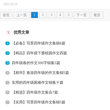
文、说明文、应用文、议论文。相信写作文是一个让许...
2025-04-18
1
2
3
4
5
首页
上一页
下一页
尾页
优秀文章
Y
【必备】写景四年级作文集锦6篇
1
【精品】四年级下册校园作文四篇
2
四年级春的作文300字锦集5篇
3
【精华】春游四年级的作文集锦5篇
4
实用的四年级困难作文锦集十篇
5
【精选】四年级作文集合7篇
6
【实用】写景四年级作文集锦5篇
7