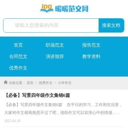
首页
职场范文
报告范文
合同范文
演讲致辞
教学资料
优秀作文
当前位置：
首页
>
优秀作文
>
小学作文
【必备】写景四年级作文集锦6篇
【必备】写景四年级作文集锦6篇 在平日的学习、工作和生活里，
大家对作文都再熟悉不过了吧，借助作文可以宣泄心中的情感，调
节自己的心情。那么问题来了，到底应如何写一篇优秀...
2025-04-18