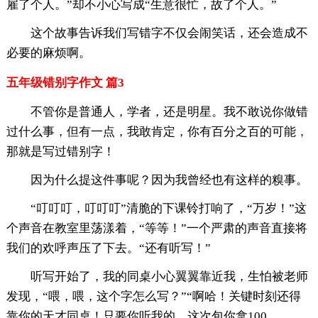
雇了个人。”却不小心写成“生意很忙，故了个人。”
这个故事告诉我们写错字不仅会闹笑话，还会造成不
必要的麻烦啊。
五年级错别字作文 篇3
不管你是普通人，学者，还是明星。我不敢说你做错
过什么事，但有一点，我敢肯定，你有百分之百的可能，
那就是写过错别字！
因为什么提这件事呢？因为我曾经也有这样的糗事。
“叮叮叮，叮叮叮”清脆的下课铃打响了，“万岁！”这
个声音在教室里荡漾着，“等等！”一个严肃的声音直接将
我们的欢呼声压了下去。“还有听写！”
听写开始了，我的同桌小心翼翼靠近我，生怕被老师
发现，“喂，喂，这个字怎么写？”“啊哈！关键时刻还得
靠你的天才同桌！只要你听我的，这次包你拿100