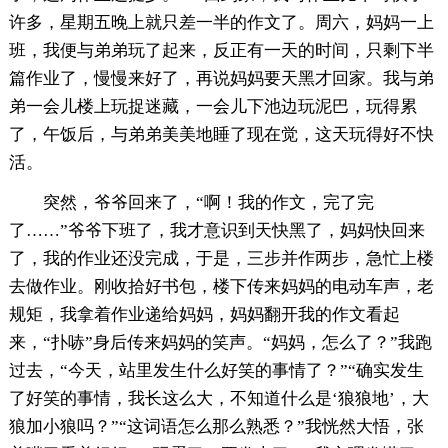
许多，星期五晚上就只差一半的作文了。周六，妈妈一上
班，我便与弟弟玩了起来，反正有一天的时间，只剩下半
篇作业了，慢慢来好了，再说妈妈要天黑才回家。我与弟
弟一会儿楼上玩捉迷藏，一会儿下池边玩泥巴，玩得累
了，午饭后，与弟弟美美地睡了现在觉，这天玩得好不快
活。
突然，爷爷回来了，“啊！我的作文，完了完
了……”爷爷下班了，我才意识到天快黑了，妈妈快回来
了，我的作业还没完成，于是，三步并作两步，急忙上楼
去做作业。刚收拾好书包，楼下传来妈妈的电动车声，老
规矩，我拿着作业递给妈妈，妈妈翻开我的作文看起
来，“扑哧”身后传来妈妈的笑声。“妈妈，怎么了？”我跑
过去，“今天，站里发生什么好笑的事情了？”“确实发生
了好笑的事情，我长这么大，不知道什么是‘狼狼地’，大
狼加小狼吗？”“这词语怎么那么熟悉？”我恍然大悟，张