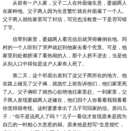
从前有一户人家，父子二人在外面做生意，婆媳两人
在家种地。父子两人因为生意繁忙就在外面雇了一个人。
父子两人就给家里写了封信，写完也没检查一下是否写错
了字。
信寄到家里，婆媳两人看完信后就哭得瘫倒在地。同
村的一个人听到了哭声就赶到他家去看个究竟。可是，他
家里到处都挤满了看热闹的人，那个人挤不进去，当是他
从别人口中得知是这户人家有人死了。
第二天，这个邻居出差到了这父子两所在的地方。他
在路上碰见了父子俩，就急忙上前告诉他们，他们家里死
了人。父子俩听了就伤心欲绝地往家里赶。一到家里，父
子两人发现婆媳两人还健在，他们四个人你看看我我看看
你觉得很奇怪。这时婆婆拿出了儿子写回家的信。质问儿
子：“你不是说死人了吗？”儿子一看信才发现原来是因为
自己的一时粗心大意惹的祸。原来他是想写“生意很忙，