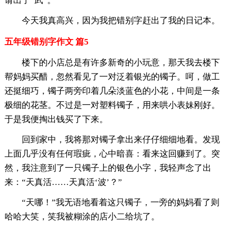
请出了“武”。
今天我真高兴，因为我把错别字赶出了我的日记本。
五年级错别字作文 篇5
楼下的小店总是有许多新奇的小玩意，那天我去楼下
帮妈妈买醋，忽然看见了一对泛着银光的镯子。呵，做工
还挺细巧，镯子两旁印着几朵淡蓝色的小花，中间是一条
极细的花茎。不过是一对塑料镯子，用来哄小表妹刚好。
于是我便掏出钱买了下来。
回到家中，我将那对镯子拿出来仔仔细细地看。发现
上面几乎没有任何瑕疵，心中暗喜：看来这回赚到了。突
然，我注意到了一只镯子上的银色小字，我轻声念了出
来：“天真活……天真活‘波’？”
“天哪！”我无语地看着这只镯子，一旁的妈妈看了则
哈哈大笑，笑我被糊涂的店小二给坑了。