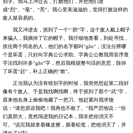
别字。我马上冲过去，打败他们，并把他们改
成“烈”、“毫”、“亮”。我心里美滋滋的，觉得打败这样的
敌人挺容易的。
我又冲进去，抓到了一个“ˉ胆”字，这个敌人戴上帽子
来骗人，我摘掉了它的帽子。我仔细地查看，到处寻找，
抓住两个同名的人，他们的名字都叫“gǎn”，没法分辨哪
个是坏蛋，只好向字典公公求助。字典公公教我用音序查
字法找到许多“gǎn”字，然后我根据整句话的意思，除掉
了坏蛋“赶”，补上正确的“敢”。
正当我认为没有错别字的时候，我突然想起第二段好
像有个敌人。于是我找啊找啊，终于抓到了那个“武”字，
原来他在身上偷偷地藏了一把刀。他赶紧向我求饶
说：“请您原谅我吧！我再也不敢了。”我严厉地说：“你
们真胆大，竟然闯进我的日记本，我非把你消灭不
可。”说完我就拿着橡皮擦，握着铅笔，把他消灭了，并