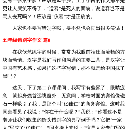
会有一张爪子脸？应该是瓜子脸。至于小茜的作文那不是
更让人哭笑不得了，“遗容”是死人的面貌，说遗容岂不是
骂人去死吗？！应该是“仪容”才是正确的。
大家也不要写错别字哦，要不然也会闹出很多笑话！
五年级错别字作文 篇8
在我伏笔练字的时候，常常为我眼前端庄而流畅的方
块而动情。汉字是我们写作和沟通的主要工具，是汉字让
中国有艺术感，如果把这些字写错，那不就是给中国抹了
黑吗？
这天，下了第二节课课间，我写字有些累了，眼睛疲
惫，就起身翘首远眺窗外，无意间，学校对面的宾馆像磁
石一样吸引了我，是那个叫“亿佳仁”的商务宾馆。这时我
同桌看见了我说：“你在干什么呢？”我说：“你看这不是
老师让我们收集的街头错别字的典型例子吗？它把‘一家
人’写成了‘亿佳仁’。”同桌接上来说：“这是人家专门写的