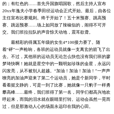
的；有红色的……首先升国旗唱国歌，然后主持人宣布
20xx年逸夫小学春季田径运动会正式开始。最后，由各位
主任宣布比赛规则。终于开始了！五十米预赛、跳高预
赛、跳远预赛……场上如同放了辣椒似的，闹得不可开
交。我们班拉拉队的声音惊天动地，震耳欲聋。
最精彩的得属五年级的女生4*100接力赛了。随
着“砰”一声枪响，各班的运动员就像一支离玄的箭飞了出
去。不过，其他班的运动员无论怎么快也没有我们班的廖
梦琦快啊！她就是星空中的一颗明如珍珠的金星，永远闪
闪发亮，从不被别人超越。“加油！加油！加油！”一声声
嘹亮的加油声迎来了第二个运动员，她是个新同学，平时
看着挺文静的，可是一到了比赛，她就像一只豹子一样勇
攀高峰……最终，我们班得了第一名，同学们都高兴地欢
呼起来，而我的泪水就在眼睛里打转。运动会虽然一晃而
过，但是那激动人心的场面永远印在我的心田。