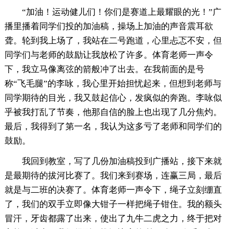
“加油！运动健儿们！你们是赛道上最耀眼的光！”广
播里播着同学们投的加油稿，操场上加油的声音震耳欲
聋。轮到我上场了，我站在二号跑道，心里忐忑不安，但
同学们与老师的鼓励让我放松了许多。体育老师一声令
下，我立马像离弦的箭般冲了出去。在我前面的是号
称“飞毛腿”的李咏，我心里开始担忧起来，但想到老师与
同学期待的目光，我又鼓起信心，发疯似的奔跑。李咏似
乎被我打乱了节奏，他那自信的脸上也出现了几分焦灼。
最后，我得到了第一名，我认为这多亏了老师和同学们的
鼓励。
我回到教室，写了几份加油稿投到广播站，接下来就
是最期待的拔河比赛了。我们来到赛场，连赢三局，最后
就是与二班的决赛了。体育老师一声令下，绳子立刻绷直
了，我们的双手立即像大钳子一样把绳子钳住。我的额头
冒汗，牙齿都露了出来，使出了九牛二虎之力，终于把对