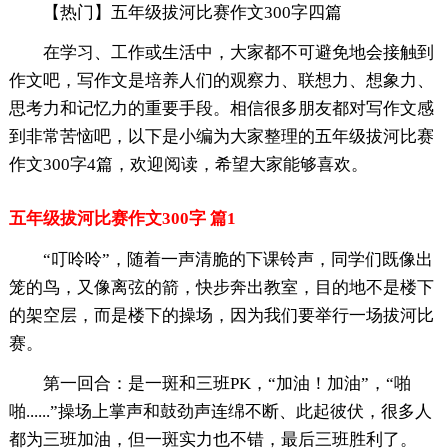
【热门】五年级拔河比赛作文300字四篇
在学习、工作或生活中，大家都不可避免地会接触到
作文吧，写作文是培养人们的观察力、联想力、想象力、
思考力和记忆力的重要手段。相信很多朋友都对写作文感
到非常苦恼吧，以下是小编为大家整理的五年级拔河比赛
作文300字4篇，欢迎阅读，希望大家能够喜欢。
五年级拔河比赛作文300字 篇1
“叮呤呤”，随着一声清脆的下课铃声，同学们既像出
笼的鸟，又像离弦的箭，快步奔出教室，目的地不是楼下
的架空层，而是楼下的操场，因为我们要举行一场拔河比
赛。
第一回合：是一斑和三班PK，“加油！加油”，“啪
啪......”操场上掌声和鼓劲声连绵不断、此起彼伏，很多人
都为三班加油，但一斑实力也不错，最后三班胜利了。