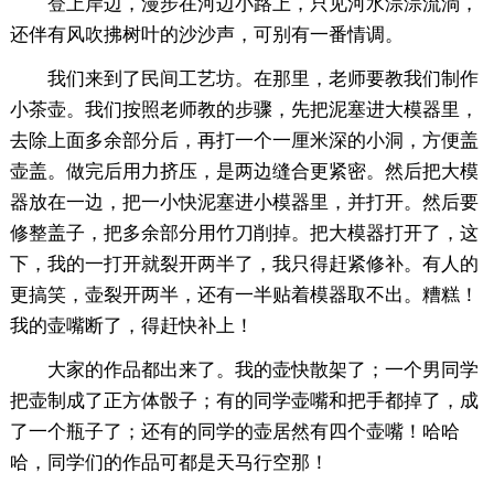
登上岸边，漫步在河边小路上，只见河水淙淙流淌，
还伴有风吹拂树叶的沙沙声，可别有一番情调。
我们来到了民间工艺坊。在那里，老师要教我们制作
小茶壶。我们按照老师教的步骤，先把泥塞进大模器里，
去除上面多余部分后，再打一个一厘米深的小洞，方便盖
壶盖。做完后用力挤压，是两边缝合更紧密。然后把大模
器放在一边，把一小快泥塞进小模器里，并打开。然后要
修整盖子，把多余部分用竹刀削掉。把大模器打开了，这
下，我的一打开就裂开两半了，我只得赶紧修补。有人的
更搞笑，壶裂开两半，还有一半贴着模器取不出。糟糕！
我的壶嘴断了，得赶快补上！
大家的作品都出来了。我的壶快散架了；一个男同学
把壶制成了正方体骰子；有的同学壶嘴和把手都掉了，成
了一个瓶子了；还有的同学的壶居然有四个壶嘴！哈哈
哈，同学们的作品可都是天马行空那！