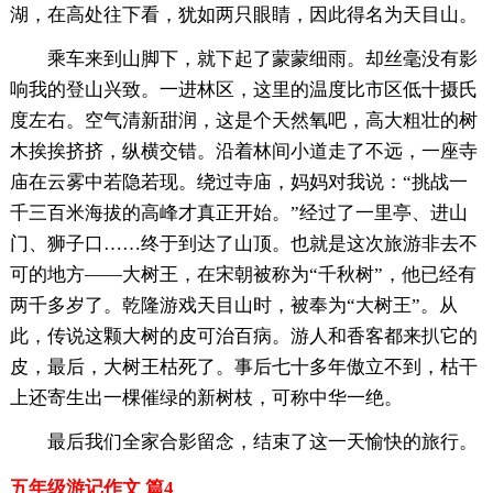
湖，在高处往下看，犹如两只眼睛，因此得名为天目山。
乘车来到山脚下，就下起了蒙蒙细雨。却丝毫没有影
响我的登山兴致。一进林区，这里的温度比市区低十摄氏
度左右。空气清新甜润，这是个天然氧吧，高大粗壮的树
木挨挨挤挤，纵横交错。沿着林间小道走了不远，一座寺
庙在云雾中若隐若现。绕过寺庙，妈妈对我说：“挑战一
千三百米海拔的高峰才真正开始。”经过了一里亭、进山
门、狮子口……终于到达了山顶。也就是这次旅游非去不
可的地方——大树王，在宋朝被称为“千秋树”，他已经有
两千多岁了。乾隆游戏天目山时，被奉为“大树王”。从
此，传说这颗大树的皮可治百病。游人和香客都来扒它的
皮，最后，大树王枯死了。事后七十多年傲立不到，枯干
上还寄生出一棵催绿的新树枝，可称中华一绝。
最后我们全家合影留念，结束了这一天愉快的旅行。
五年级游记作文 篇4