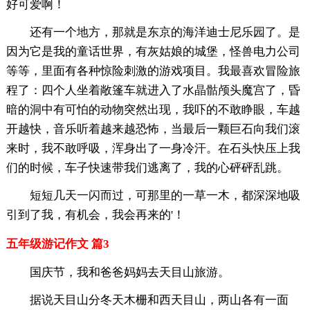
好可爱啊！
还有一个地方，那就是东京的海洋迪士尼乐园了。是
因为它是我的童话世界，有灰姑娘的城堡，怪兽电力公司
等等，里面有各种惊险刺激的游戏项目。我最喜欢冒险旅
程了：四个人坐着敞篷车就进入了水晶骷颅头魔宫了，昏
暗的洞中有可怕的动物突然出现，我吓的不敢睁眼，车越
开越快，音乐听着越来越恐怖，当最后一颗巨石向我们滚
来时，我不敢呼吸，浑身出了一身冷汗。在石头快压上我
们的时候，车子快速带我们逃离了，我的心砰砰乱跳。
短短几天一闪而过，可那里的一草一木，都深深地吸
引到了我，有机会，我会再来的'！
五年级游记作文 篇3
国庆节，我和爸爸妈妈去天目山旅游。
据说天目山分冬天木栅和西天目山，两山各有一面